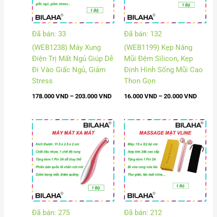
Đã bán: 33
Đã bán: 132
(WEB1238) Máy Xung
(WEB1199) Kẹp Nâng
Điện Trị Mất Ngủ Giúp Dễ
Mũi Đệm Silicon, Kẹp
Đi Vào Giấc Ngủ, Giảm
Định Hình Sống Mũi Cao
Stress
Thon Gọn
178.000
VND
–
203.000
VND
16.000
VND
–
20.000
VND
Khoảng
Khoả
giá:
giá:
từ
từ
50.000 VND
165.
đến
đến
57.000 VND
188.
Đã bán: 275
Đã bán: 212