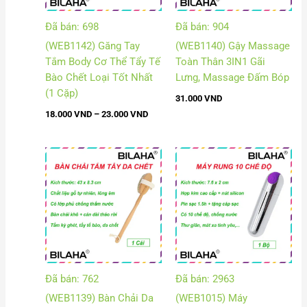
Đã bán: 698
Đã bán: 904
(WEB1142) Găng Tay
(WEB1140) Gậy Massage
Tắm Body Cơ Thể Tẩy Tế
Toàn Thân 3IN1 Gãi
Bào Chết Loại Tốt Nhất
Lưng, Massage Đấm Bóp
(1 Cặp)
31.000
VND
18.000
VND
–
23.000
VND
Khoả
giá:
từ
180.
đến
200.
Đã bán: 762
Đã bán: 2963
(WEB1139) Bàn Chải Da
(WEB1015) Máy