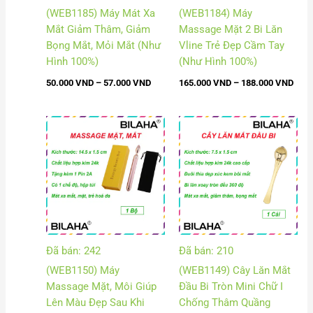
(WEB1185) Máy Mát Xa
(WEB1184) Máy
Mắt Giảm Thâm, Giảm
Massage Mặt 2 Bi Lăn
Bọng Mắt, Mỏi Mắt (Như
Vline Trẻ Đẹp Cầm Tay
Hình 100%)
(Như Hình 100%)
50.000
VND
–
57.000
VND
165.000
VND
–
188.000
VND
Khoảng
Khoảng
giá:
giá:
từ
từ
100.000 VND
38.000
đến
đến
114.000 VND
44.000
Đã bán: 242
Đã bán: 210
(WEB1150) Máy
(WEB1149) Cây Lăn Mắt
Massage Mặt, Môi Giúp
Đầu Bi Tròn Mini Chữ I
Lên Màu Đẹp Sau Khi
Chống Thâm Quầng