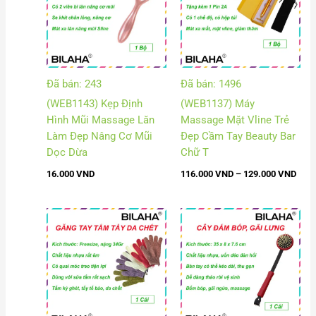
đến
129.
Đã bán: 243
Đã bán: 1496
(WEB1143) Kẹp Định
(WEB1137) Máy
Hình Mũi Massage Lăn
Massage Mặt Vline Trẻ
Làm Đẹp Nâng Cơ Mũi
Đẹp Cầm Tay Beauty Bar
Dọc Dừa
Chữ T
16.000
VND
116.000
VND
–
129.000
VND
Khoảng
giá:
từ
18.000 VND
đến
23.000 VND