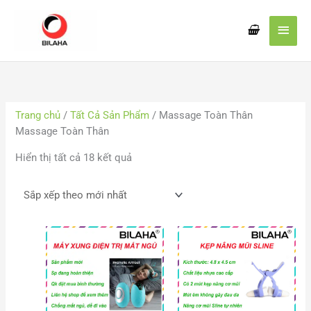
Nhảy
Men
tới
nội
chín
dung
Đã
sắp
xếp
Trang chủ
/
Tất Cả Sản Phẩm
/ Massage Toàn Thân
theo
Massage Toàn Thân
mới
nhất
Hiển thị tất cả 18 kết quả
Khoảng
Khoảng
giá:
giá:
từ
từ
178.000 VND
16.000
đến
đến
203.000 VND
20.000