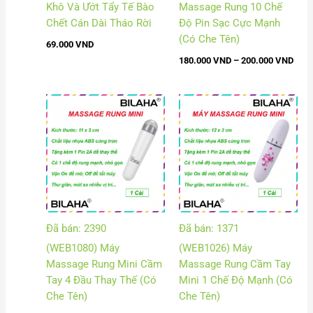
Khô Và Ướt Tẩy Tế Bào
Massage Rung 10 Chế
Chết Cán Dài Tháo Rời
Độ Pin Sạc Cực Mạnh
(Có Che Tên)
69.000
VND
180.000
VND
–
200.000
VND
Khoảng
giá:
từ
39.000
đến
43.000
Đã bán: 2390
Đã bán: 1371
(WEB1080) Máy
(WEB1026) Máy
Massage Rung Mini Cầm
Massage Rung Cầm Tay
Tay 4 Đầu Thay Thế (Có
Mini 1 Chế Độ Mạnh (Có
Che Tên)
Che Tên)