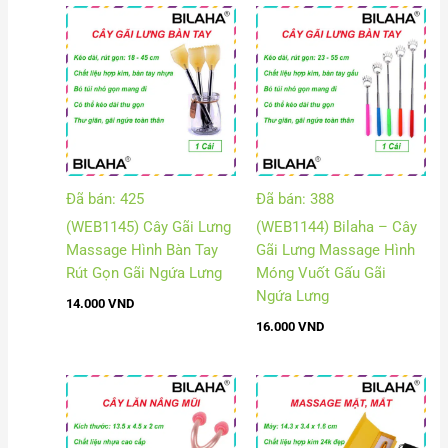
Đã bán: 425
Đã bán: 388
(WEB1145) Cây Gãi Lưng
(WEB1144) Bilaha – Cây
Massage Hình Bàn Tay
Gãi Lưng Massage Hình
Rút Gọn Gãi Ngứa Lưng
Móng Vuốt Gấu Gãi
Ngứa Lưng
14.000
VND
16.000
VND
Khoả
giá:
từ
116.