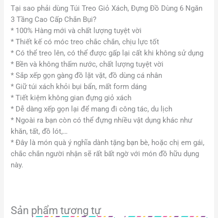
Tại sao phải dùng Túi Treo Giỏ Xách, Đựng Đồ Dùng 6 Ngăn
3 Tầng Cao Cấp Chắn Bụi?
* 100% Hàng mới và chất lượng tuyệt vời
* Thiết kế có móc treo chắc chắn, chịu lực tốt
* Có thể treo lên, có thể được gấp lại cất khi không sử dụng
* Bền và không thấm nước, chất lượng tuyệt vời
* Sắp xếp gọn gàng đồ lặt vặt, đồ dùng cá nhân
* Giữ túi xách khỏi bụi bẩn, mất form dáng
* Tiết kiệm không gian đựng giỏ xách
* Dễ dàng xếp gọn lại để mang đi công tác, du lịch
* Ngoài ra bạn còn có thể đựng nhiều vật dụng khác như
khăn, tất, đồ lót,…
* Đây là món quà ý nghĩa dành tặng bạn bè, hoặc chị em gái,
chắc chắn người nhận sẽ rất bất ngờ với món đồ hữu dụng
này.
Sản phẩm tương tự