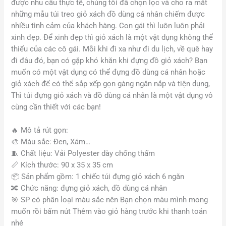
được nhu cầu thực tế, chúng tôi đã chọn lọc và cho ra mắt
những mẫu túi treo giỏ xách đồ dùng cá nhân chiếm được
nhiều tình cảm của khách hàng. Con gái thì luôn luôn phải
xinh đẹp. Để xinh đẹp thì giỏ xách là một vật dụng không thể
thiếu của các cô gái. Mỗi khi đi xa như đi du lịch, về quê hay
đi đâu đó, bạn có gặp khó khăn khi đựng đồ giỏ xách? Bạn
muốn có một vật dụng có thể đựng đồ dùng cá nhân hoặc
giỏ xách để có thể sắp xếp gọn gàng ngăn nắp và tiện dụng,
Thì túi đựng giỏ xách và đồ dùng cá nhân là một vật dụng vô
cùng cần thiết với các bạn!
🔥
Mô tả rút gọn:
🎨
Màu sắc: Đen, Xám…
🧵 Chất liệu: Vải Polyester dày chống thấm
📏
Kích thước: 90 x 35 x 35 cm
📦
Sản phẩm gồm: 1 chiếc túi đựng giỏ xách 6 ngăn
🔀
Chức năng: đựng giỏ xách, đồ dùng cá nhân
🎯
SP có phân loại màu sắc nên Bạn chọn màu mình mong
muốn rồi bấm nút Thêm vào giỏ hàng trước khi thanh toán
nhé