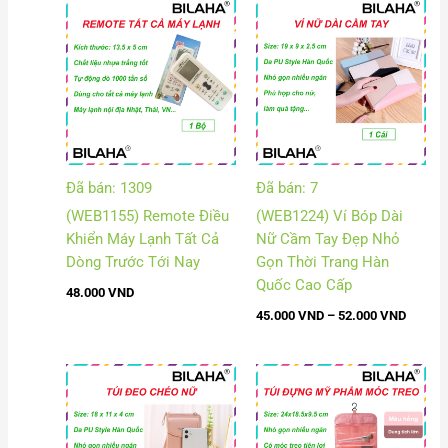
Khoảng
giá:
từ
45.000
đến
52.000
Đã bán: 1309
Đã bán: 7
(WEB1155) Remote Điều
(WEB1224) Ví Bóp Dài
Khiển Máy Lạnh Tất Cả
Nữ Cầm Tay Đẹp Nhỏ
Dòng Trước Tới Nay
Gọn Thời Trang Hàn
Quốc Cao Cấp
48.000
VND
45.000
VND
–
52.000
VND
Khoảng
Khoảng
giá:
giá:
từ
từ
55.000 VND
62.000
đến
đến