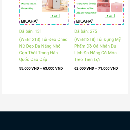
63.000 VND
71.000
Đã bán: 131
Đã bán: 275
(WEB1213) Túi Đeo Chéo
(WEB1218) Túi Đựng Mỹ
Nữ Đẹp Đa Năng Nhỏ
Phẩm Đồ Cá Nhân Du
Gọn Thời Trang Hàn
Lịch Đa Năng Có Móc
Quốc Cao Cấp
Treo Tiện Lợi
55.000
VND
–
63.000
VND
62.000
VND
–
71.000
VND