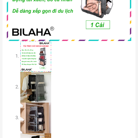
số
lượng