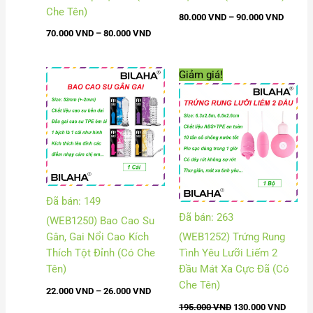
Che Tên)
80.000
VND
–
90.000
VND
70.000
VND
–
80.000
VND
Khoảng
Giá
Giá
Giảm giá!
giá:
gốc
hiện
từ
là:
tại
22.000 VND
195.000 VND.
là:
đến
130.00
26.000 VND
Đã bán: 149
Đã bán: 263
(WEB1250) Bao Cao Su
Gân, Gai Nổi Cao Kích
(WEB1252) Trứng Rung
Thích Tột Đỉnh (Có Che
Tình Yêu Lưỡi Liếm 2
Tên)
Đầu Mát Xa Cực Đã (Có
Che Tên)
22.000
VND
–
26.000
VND
195.000
VND
130.000
VND