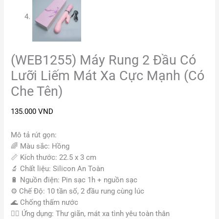
(WEB1255) Máy Rung 2 Đầu Có
Lưỡi Liếm Mát Xa Cực Mạnh (Có
Che Tên)
135.000
VND
Mô tả rút gọn:
🌈
Màu sắc: Hồng
📏
Kích thước: 22.5 x 3 cm
🔬
Chất liệu: Silicon An Toàn
🔋
Nguồn điện: Pin sạc 1h + nguồn sạc
⚙️ Chế Độ: 10 tần số, 2 đầu rung cùng lúc
🌊
Chống thấm nước
🧖‍♀️ Ứng dụng: Thư giãn, mát xa tình yêu toàn thân