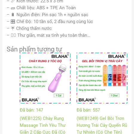
–
📏
Kích thước: 22.5 x 3 cm
– 🧱 Chất liệu: ABS + TPE An Toàn
–
🔋
Nguồn điện: Pin sạc 1h + nguồn sạc
– 🎛️ Chế Độ: 10 tần số, 2 đầu rung cùng lúc
–
☔
Chống thấm nước
– 🧘‍♀️ Thư giãn, mát xa tình yêu toàn thân…
Sản phẩm tương tự
Khoảng
Khoảng
giá:
giá:
từ
từ
70.000 VND
80.000
đến
đến
80.000 VND
90.000
Đã bán: 147
Đã bán: 557
(WEB1225) Chày Rung
(WEB1249) Gel Bôi Trơn
Massage Tình Yêu Thư
Hương Trái Cây Quyến Rũ
Giãn 2 Cấp Cực Đã (Có
Tự Nhiên (Có Che Tên)