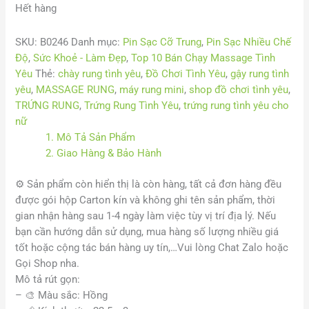
Hết hàng
SKU:
B0246
Danh mục:
Pin Sạc Cỡ Trung
,
Pin Sạc Nhiều Chế
Độ
,
Sức Khoẻ - Làm Đẹp
,
Top 10 Bán Chạy Massage Tình
Yêu
Thẻ:
chày rung tình yêu
,
Đồ Chơi Tình Yêu
,
gậy rung tình
yêu
,
MASSAGE RUNG
,
máy rung mini
,
shop đồ chơi tình yêu
,
TRỨNG RUNG
,
Trứng Rung Tình Yêu
,
trứng rung tình yêu cho
nữ
1. Mô Tả Sản Phẩm
2. Giao Hàng & Bảo Hành
⚙️
Sản phẩm còn hiển thị là còn hàng, tất cả đơn hàng đều
được gói hộp Carton kín và không ghi tên sản phẩm, thời
gian nhận hàng sau 1-4 ngày làm việc tùy vị trí địa lý. Nếu
bạn cần hướng dẫn sử dụng, mua hàng số lượng nhiều giá
tốt hoặc cộng tác bán hàng uy tín,…Vui lòng Chat Zalo hoặc
Gọi Shop nha.
Mô tả rút gọn:
–
🎨
Màu sắc: Hồng