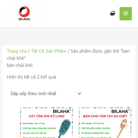
Nhảy
Men
tới
nội
chín
dung
Đã
sắp
xếp
Trang chủ
/
Tất Cả Sản Phẩm
/ Sản phẩm được gắn thẻ “bàn
theo
chải khô”
mới
bàn chải khô
nhất
Hiển thị tất cả 2 kết quả