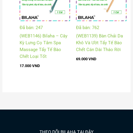
Đã bán: 247
Đã bán: 762
(WEB1146) Bilaha – Cây
(WEB1139) Bàn Chải Da
Kỳ Lưng Cọ Tắm Spa
Khô Và Ướt Tẩy Tế Bào
Massage Tẩy Tế Bào
Chết Cán Dài Tháo Rời
Chết Loại Tốt
69.000
VND
17.000
VND
THEO DÕI BILAHA TẠI ĐÂY