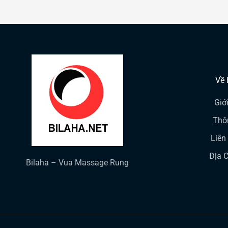
Về 
Giớ
Thô
Liên
Địa 
Bilaha – Vua Massage Rung