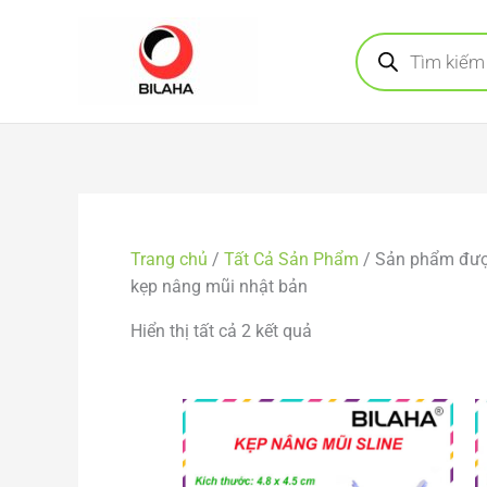
Nhảy
Tìm
tới
kiếm
sản
nội
phẩm
dung
Đã
sắp
Trang chủ
/
Tất Cả Sản Phẩm
/ Sản phẩm được g
xếp
kẹp nâng mũi nhật bản
theo
mới
Hiển thị tất cả 2 kết quả
nhất
Khoảng
giá:
từ
16.000 VND
đến