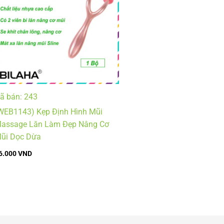
ã bán: 243
WEB1143) Kẹp Định Hình Mũi
assage Lăn Làm Đẹp Nâng Cơ
ũi Dọc Dừa
6.000
VND