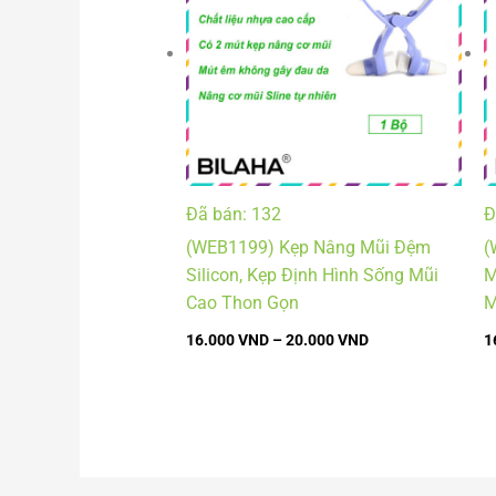
20.000 VND
Đã bán: 132
Đ
(WEB1199) Kẹp Nâng Mũi Đệm
(
Silicon, Kẹp Định Hình Sống Mũi
M
Cao Thon Gọn
M
16.000
VND
–
20.000
VND
1