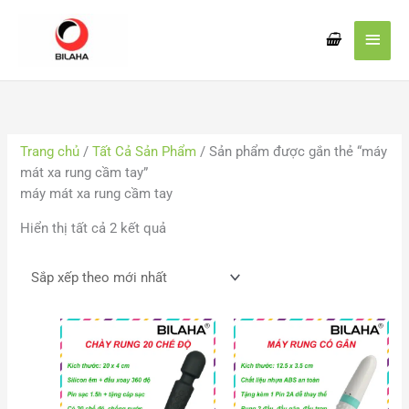
Nhảy
Men
tới
nội
chín
dung
Đã
sắp
xếp
Trang chủ
/
Tất Cả Sản Phẩm
/ Sản phẩm được gắn thẻ “máy
theo
mát xa rung cầm tay”
mới
máy mát xa rung cầm tay
nhất
Hiển thị tất cả 2 kết quả
Khoảng
Khoả
giá:
giá:
từ
từ
200.000 VND
104.
đến
đến
210.000 VND
128.