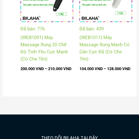
Đã bán: 776
Đã bán: 439
(WEB1091) Máy
(WEB1011) Máy
Massage Rung 20 Chế
Massage Rung Mạnh Có
Độ Tình Yêu Cực Mạnh
Gân Cực Đã (Có Che
(Có Che Tên)
Tên)
200.000
VND
–
210.000
VND
104.000
VND
–
128.000
VND
THEO DÕI BILAHA TẠI ĐÂY