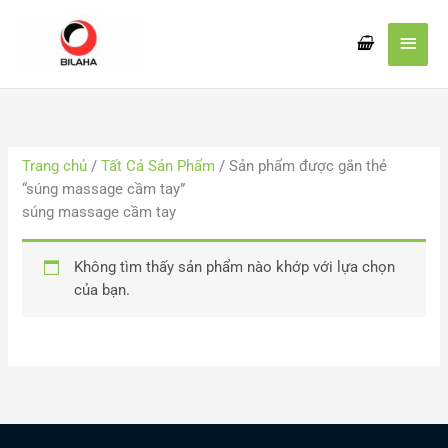
Nhảy
Men
tới
nội
chín
dung
Trang chủ
/
Tất Cả Sản Phẩm
/ Sản phẩm được gắn thẻ
“súng massage cầm tay”
súng massage cầm tay
Không tìm thấy sản phẩm nào khớp với lựa chọn
của bạn.