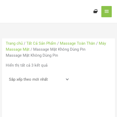
Nhảy
Men
tới
nội
chín
dung
Đã
sắp
xếp
Trang chủ
/
Tất Cả Sản Phẩm
/
Massage Toàn Thân
/
Máy
theo
Massage Mặt
/ Massage Mặt Không Dùng Pin
mới
Massage Mặt Không Dùng Pin
nhất
Hiển thị tất cả 3 kết quả
Khoảng
Khoảng
giá:
giá:
từ
từ
16.000 VND
38.000
đến
đến
20.000 VND
44.000