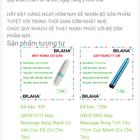
HÃY ĐẶT HÀNG NGAY HÔM NAY ĐỂ NHẬN BỘ SẢN PHẨM
TUYỆT VỜI TRONG THỜI GIAN SỚM NHẤT NHÉ.
CHÚC QUÝ KHÁCH SẼ THẬT HẠNH PHÚC VỚI BỘ SẢN
PHẨM NÀY.
Sản phẩm tương tự
Khoảng
Khoảng
giá:
giá:
từ
từ
104.000 VND
50.000
đến
đến
128.000 VND
65.000
Đã bán: 439
Đã bán: 1356
(WEB1011) Máy
(WEB1083) Máy
Massage Rung Mạnh Có
Massage Rung Tình Yêu
Gân Cực Đã (Có Che
17cm Cực Mạnh (Có Che
Tên)
Tên)