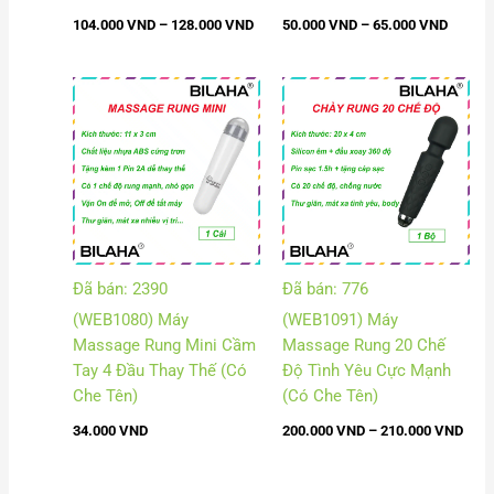
104.000
VND
–
128.000
VND
50.000
VND
–
65.000
VND
Khoả
giá:
từ
200.
đến
210.
Đã bán: 2390
Đã bán: 776
(WEB1080) Máy
(WEB1091) Máy
Massage Rung Mini Cầm
Massage Rung 20 Chế
Tay 4 Đầu Thay Thế (Có
Độ Tình Yêu Cực Mạnh
Che Tên)
(Có Che Tên)
34.000
VND
200.000
VND
–
210.000
VND