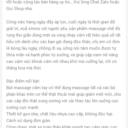
tốt hoặc cộng tác bán hàng uy tín,…Vui lòng Chat Zalo hoặc
Gọi Shop nha.
Công việc hàng ngày đầy áp lực, cuối ngày là thời gian để
giải trí, xoã stress với người yêu, sản phẩm massage chế độ
rung thư giãn dùng mát xa vùng nhạy cảm rất hiệu quả sẽ rất
hữu ích dành cho các bạn gái đang độc thân, chị em cô đơn
lẻ bóng lâu ngày, chồng đi xa, sống nội tâm muốn được tự
thỏa mãn và hạnh phúc tự sướng, và giúp cặp nam nữ nâng
cao cảm xúc khoái cảm với nhau khó mà cưỡng lại, chỉ có
thăng hoa mà thôi.
Đặc điểm nổi bật:
Bút massage cầm tay có thể dùng massage tất cả các bộ
phận khác trên cơ thể thật thoải mái giúp giảm mệt mỏi, cho
các cặp đôi thật sung sướng với vài thao tác lên xuống cực
sướng cực mạnh.
Thiết kế gọn nhẹ, chất liệu nhựa cao cấp, không độc hại.
Cách sử dụng đơn giản.
Công dụng: mát xa toàn thân khắp người tạo cảm giác cực