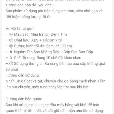
sướng cho cặp đôi yêu nhau.
Sản phẩm sử dụng pin tiện dụng, an toàn, siêu nhỏ gọn và
tiết kiệm năng lượng tối đa.
🔥
Mô tả rút gọn:
–
💡
Màu sắc: Màu trắng | Đen | Tím
–
📦
Chất liệu: ABS + silicon Y tế
–
🔵
Đường kính tối đa: 6cm, dài 33 cm
–
🔋
Nguồn: Pin Sạc Không Dây + Cáp Sạc Cao Cấp
–
🌀
Chế độ rung: Rung 10 chế độ khác nhau
– ⏱️ Sử dụng thời gian Sử dụng liên tục cao cấp không quá
30 phút
Hướng dẫn sử dụng:
Nhấn On để bật và tắt, chuyển chế độ bằng cách nhấn 1 lần
lên nút chuyển, máy rung ngay lập tức sau khi bật.
Hướng dẫn bảo quản:
Sau khi sử dụng, lau sạch đầu máy bằng vải khô để bảo
quản thiết bị tốt nhất, và cất giữ cẩn thận cho lần sử dụng