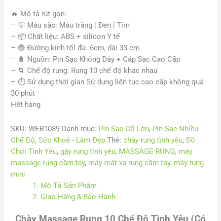
🔥
Mô tả rút gọn:
–
💡
Màu sắc: Màu trắng | Đen | Tím
–
📦
Chất liệu: ABS + silicon Y tế
–
🔵
Đường kính tối đa: 6cm, dài 33 cm
–
🔋
Nguồn: Pin Sạc Không Dây + Cáp Sạc Cao Cấp
–
🌀
Chế độ rung: Rung 10 chế độ khác nhau
– ⏱️ Sử dụng thời gian Sử dụng liên tục cao cấp không quá
30 phút
Hết hàng
SKU:
WEB1089
Danh mục:
Pin Sạc Cỡ Lớn
,
Pin Sạc Nhiều
Chế Độ
,
Sức Khoẻ - Làm Đẹp
Thẻ:
chày rung tình yêu
,
Đồ
Chơi Tình Yêu
,
gậy rung tình yêu
,
MASSAGE RUNG
,
máy
massage rung cầm tay
,
máy mát xa rung cầm tay
,
máy rung
mini
1. Mô Tả Sản Phẩm
2. Giao Hàng & Bảo Hành
Chày Massage Rung 10 Chế Độ Tình Yêu (Có