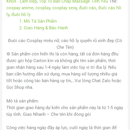
Khoẻ - Làm Đẹp
,
Top 10 Bán Chạy Massage Tình Yêu
Thẻ:
cospay anime
,
cosplay
,
cosplay sexy
,
đuôi cáo
,
đuôi cáo hồ
ly
,
đuôi hồ ly
1. Mô Tả Sản Phẩm
2. Giao Hàng & Bảo Hành
Đuôi cáo Cosplay miêu nữ, cáo hồ ly quyến rũ xinh đẹp (Có
Che Tên)
⚙️
Sản phẩm còn hiển thị là còn hàng, tất cả đơn hàng đều
được gói hộp Carton kín và không ghi tên sản phẩm, thời
gian nhận hàng sau 1-4 ngày làm việc tùy vị trí địa lý. Nếu
bạn cần hướng dẫn sử dụng, mua hàng số lượng nhiều giá
tốt hoặc cộng tác bán hàng uy tín,…Vui lòng Chat Zalo hoặc
Gọi Shop nha.
Mô tả sản phẩm:
Thời gian giao hàng dự kiến cho sản phẩm này là từ 1-5 ngày
tùy tỉnh. Giao Nhanh – Che tên khi đóng gói
Công việc hàng ngày đầy áp lực, cuối ngày là thời gian để