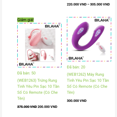
220.000
VND
–
305.000
VND
Giá
Giá
Giảm giá!
gốc
hiện
là:
tại
375.000 VND.
là:
200.000 VND.
Đã bán: 20
Đã bán: 50
(WEB1262) Máy Rung
(WEB1263) Trứng Rung
Tình Yêu Pin Sạc 10 Tần
Tình Yêu Pin Sạc 10 Tần
Số Có Remote (Có Che
Số Có Remote (Có Che
Tên)
Tên)
300.000
VND
375.000
VND
200.000
VND