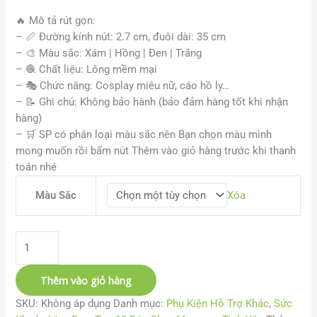
🔥
Mô tả rút gọn:
–
📏
Đường kính nút: 2.7 cm, đuôi dài: 35 cm
–
🎨
Màu sắc: Xám | Hồng | Đen | Trắng
– 🧶 Chất liệu: Lông mềm mại
–
🎭
Chức năng: Cosplay miêu nữ, cáo hồ ly…
–
📝
Ghi chú: Không bảo hành (bảo đảm hàng tốt khi nhận
hàng)
– 🛒 SP có phân loại màu sắc nên Bạn chọn màu mình
mong muốn rồi bấm nút Thêm vào giỏ hàng trước khi thanh
toán nhé
Màu Sắc
Xóa
Thêm vào giỏ hàng
SKU:
Không áp dụng
Danh mục:
Phụ Kiện Hỗ Trợ Khác
,
Sức