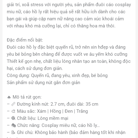
giải trí, xoã stress với người yêu, sản phẩm đuôi cáo cosplay
miu nữ, cáo hồ ly rất hiệu quả sẽ rất hữu ích dành cho các
bạn gái và giúp cặp nam nữ nâng cao cảm xúc khoái cảm
với nhau khó mà cưỡng lại, chỉ có thăng hoa mà thôi.
Đặc điểm nổi bật:
Đuôi cáo hồ ly đặc biệt quyến rũ, trở nên xin hđẹp và đáng
yêu bé bỏng bên chàng để được vuốt ve âu yếm khó cưỡng
Thiết kế gọn nhẹ, chất liệu lông nhân tạo an toàn, không độc
hại, cách sử dụng đơn giản.
Công dụng: Quyến rũ, đang yêu, xinh đẹp, bé bỏng
Sản phẩm sử dụng nút gắn đơn giản
🔥
Mô tả rút gọn:
–
📏
Đường kính nút: 2.7 cm, đuôi dài: 35 cm
–
🎨
Màu sắc: Xám | Hồng | Đen | Trắng
– 🧶 Chất liệu: Lông mềm mại
–
🎭
Chức năng: Cosplay miêu nữ, cáo hồ ly…
–
📝
Ghi chú: Không bảo hành (bảo đảm hàng tốt khi nhận