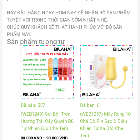
HÃY ĐẶT HÀNG NGAY HÔM NAY ĐỂ NHẬN BỘ SẢN PHẨM
TUYỆT VỜI TRONG THỜI GIAN SỚM NHẤT NHÉ.
CHÚC QUÝ KHÁCH SẼ THẬT HẠNH PHÚC VỚI BỘ SẢN
PHẨM NÀY.
Sản phẩm tương tự
Khoảng
Khoả
giá:
giá:
từ
từ
80.000 VND
220.
đến
đến
90.000 VND
305.
Đã bán: 557
Đã bán: 6
(WEB1249) Gel Bôi Trơn
(WEB1257) Máy Rung 10
Hương Trái Cây Quyến Rũ
Chế Độ Pin Sạc & Điều
Tự Nhiên (Có Che Tên)
Khiển Từ Xa (Có Che
Tên)
80.000
VND
–
90.000
VND