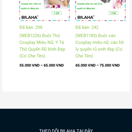
Đã bán: 296
Đã bán: 242
(WEB1226) Đuôi Thỏ
(WEB1183) Đuôi cáo
Cosplay Miêu Nữ, Y Tá
Cosplay miêu nữ, cáo hồ
Thỏ Quyến Rũ Xinh Đẹp
ly quyến rũ xinh đẹp (Có
(Có Che Tên)
Che Tên)
55.000
VND
–
65.000
VND
65.000
VND
–
75.000
VND
THEO DÕI BILAHA TẠI ĐÂY