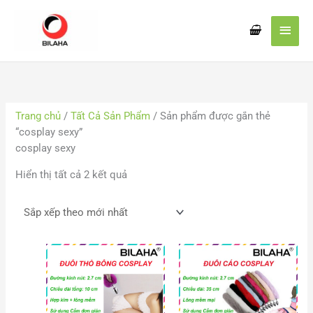
Nhảy
Men
tới
nội
chín
dung
Đã
sắp
xếp
Trang chủ
/
Tất Cả Sản Phẩm
/ Sản phẩm được gắn thẻ
theo
“cosplay sexy”
mới
cosplay sexy
nhất
Hiển thị tất cả 2 kết quả
Khoảng
Khoảng
giá:
giá:
từ
từ
55.000 VND
65.000
đến
đến
65.000 VND
75.000