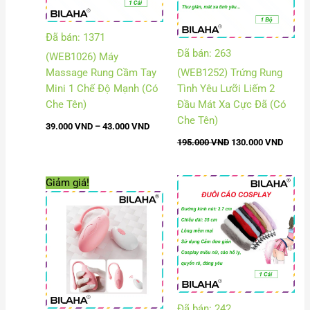
Đã bán: 1371
Đã bán: 263
(WEB1026) Máy
Massage Rung Cầm Tay
(WEB1252) Trứng Rung
Mini 1 Chế Độ Mạnh (Có
Tình Yêu Lưỡi Liếm 2
Che Tên)
Đầu Mát Xa Cực Đã (Có
Che Tên)
39.000
VND
–
43.000
VND
195.000
VND
130.000
VND
Giá
Giá
Khoảng
Giảm giá!
gốc
hiện
giá:
là:
tại
từ
375.000 VND.
là:
65.000
200.000 VND.
đến
75.000
Đã bán: 242