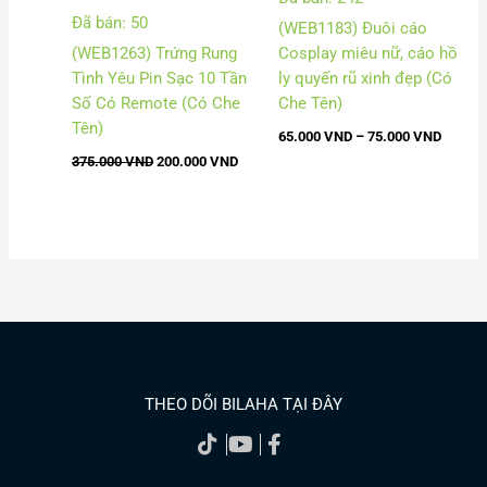
Đã bán: 50
(WEB1183) Đuôi cáo
(WEB1263) Trứng Rung
Cosplay miêu nữ, cáo hồ
Tình Yêu Pin Sạc 10 Tần
ly quyến rũ xinh đẹp (Có
Số Có Remote (Có Che
Che Tên)
Tên)
65.000
VND
–
75.000
VND
375.000
VND
200.000
VND
THEO DÕI BILAHA TẠI ĐÂY