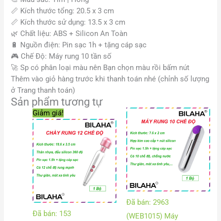
📏
Kích thước tổng: 20.5 x 3 cm
📏
Kích thước sử dụng: 13.5 x 3 cm
🌿
Chất liệu: ABS + Silicon An Toàn
🔋
Nguồn điện: Pin sạc 1h + tặng cáp sạc
🎮
Chế Độ: Máy rung 10 tần số
🚀
Sp có phân loại màu nên Bạn chọn màu rồi bấm nút
Thêm vào giỏ hàng trước khi thanh toán nhé (chỉnh số lượng
ở Trang thanh toán)
Sản phẩm tương tự
Giá
Giá
Khoả
Giảm giá!
gốc
hiện
giá:
là:
tại
từ
150.000 VND.
là:
180.
80.000 VND.
đến
200.
Đã bán: 2963
Đã bán: 153
(WEB1015) Máy