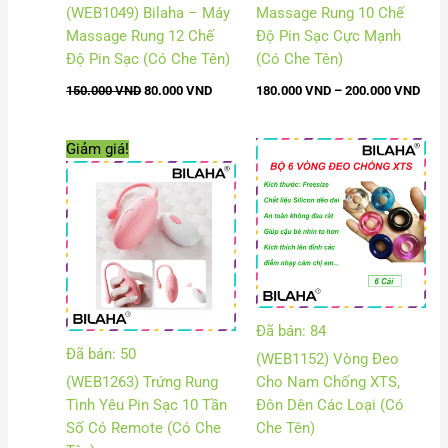
(WEB1049) Bilaha – Máy
Massage Rung 10 Chế
Massage Rung 12 Chế
Độ Pin Sạc Cực Mạnh
Độ Pin Sạc (Có Che Tên)
(Có Che Tên)
150.000
VND
80.000
VND
180.000
VND
–
200.000
VND
Giá
Giá
Khoảng
Giảm giá!
gốc
hiện
giá:
là:
tại
từ
375.000 VND.
là:
12.000
200.000 VND.
đến
43.000
Đã bán: 84
Đã bán: 50
(WEB1152) Vòng Đeo
(WEB1263) Trứng Rung
Cho Nam Chống XTS,
Tình Yêu Pin Sạc 10 Tần
Đôn Dên Các Loại (Có
Số Có Remote (Có Che
Che Tên)