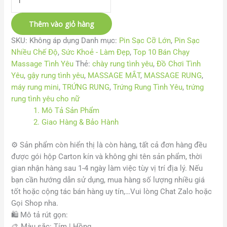
Thêm vào giỏ hàng
SKU:
Không áp dụng
Danh mục:
Pin Sạc Cỡ Lớn
,
Pin Sạc
Nhiều Chế Độ
,
Sức Khoẻ - Làm Đẹp
,
Top 10 Bán Chạy
Massage Tình Yêu
Thẻ:
chày rung tình yêu
,
Đồ Chơi Tình
Yêu
,
gậy rung tình yêu
,
MASSAGE MẮT
,
MASSAGE RUNG
,
máy rung mini
,
TRỨNG RUNG
,
Trứng Rung Tình Yêu
,
trứng
rung tình yêu cho nữ
1. Mô Tả Sản Phẩm
2. Giao Hàng & Bảo Hành
⚙️
Sản phẩm còn hiển thị là còn hàng, tất cả đơn hàng đều
được gói hộp Carton kín và không ghi tên sản phẩm, thời
gian nhận hàng sau 1-4 ngày làm việc tùy vị trí địa lý. Nếu
bạn cần hướng dẫn sử dụng, mua hàng số lượng nhiều giá
tốt hoặc cộng tác bán hàng uy tín,…Vui lòng Chat Zalo hoặc
Gọi Shop nha.
🛍️ Mô tả rút gọn:
🎨
Màu sắc: Tím | Hồng