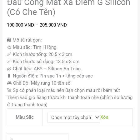
Đầu Cong Mát Xa Điểm G Silicon
(Có Che Tên)
190.000
VND
–
205.000
VND
🛍️ Mô tả rút gọn:
🎨
Màu sắc: Tím | Hồng
📏
Kích thước tổng: 20.5 x 3 cm
📏
Kích thước sử dụng: 13.5 x 3 cm
🌿
Chất liệu: ABS + Silicon An Toàn
🔋
Nguồn điện: Pin sạc 1h + tặng cáp sạc
🎮
Chế Độ: Máy rung 10 tần số
🚀
Sp có phân loại màu nên Bạn chọn màu rồi bấm nút
Thêm vào giỏ hàng trước khi thanh toán nhé (chỉnh số lượng
ở Trang thanh toán)
Màu Sắc
Xóa